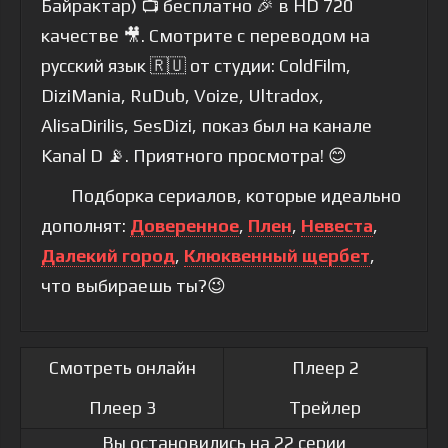
Байрактар) 📺 бесплатно 🎉 в HD 720
качестве 🎥. Смотрите с переводом на
русский язык 🇷🇺 от студии: ColdFilm,
DiziMania, RuDub, Voize, Ultradox,
AlisaDirilis, SesDizi, показ был на канале
Kanal D 📡. Приятного просмотра! 😊
Подборка сериалов, которые идеально
дополнят:
Доверенное
,
Плен
,
Невеста
,
Далекий город
,
Клюквенный щербет
,
что выбираешь ты?😉
Смотреть онлайн
Плеер 2
Плеер 3
Трейлер
Вы остановились на 22 серии