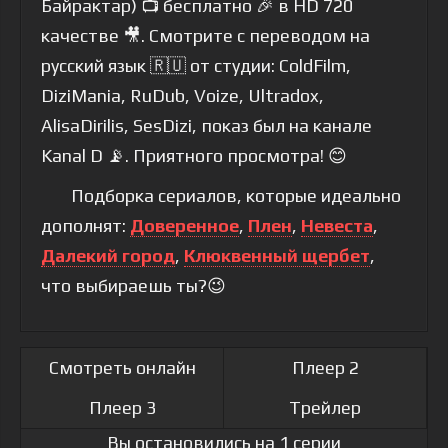
Байрактар) 📺 бесплатно 🎉 в HD 720
качестве 🎥. Смотрите с переводом на
русский язык 🇷🇺 от студии: ColdFilm,
DiziMania, RuDub, Voize, Ultradox,
AlisaDirilis, SesDizi, показ был на канале
Kanal D 📡. Приятного просмотра! 😊
Подборка сериалов, которые идеально
дополнят:
Доверенное
,
Плен
,
Невеста
,
Далекий город
,
Клюквенный щербет
,
что выбираешь ты?😉
Смотреть онлайн
Плеер 2
Плеер 3
Трейлер
Вы остановились на 1 серии