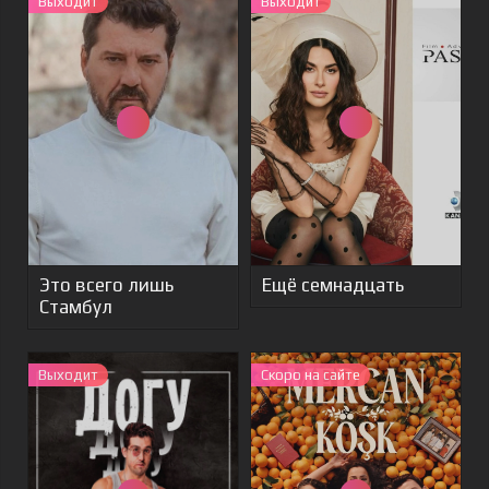
Выходит
Выходит
Это всего лишь
Ещё семнадцать
Стамбул
Выходит
Скоро на сайте