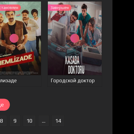
становлен
Завершен
лизаде
Городской доктор
ще
8
9
10
...
14