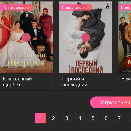
Приостановлен
Приостановлен
Прио
Клюквенный
Первый и
Нем
щербет
последний
Загрузить е
1
2
3
4
5
6
7