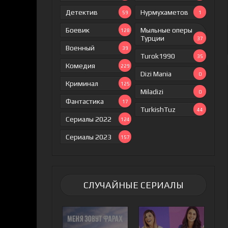
Детектив
Нурмухаметов
59
1
Боевик
Мыльные оперы
128
Турции
37
Военный
39
Turok1990
35
Комедия
229
Dizi Mania
0
Криминал
125
Miladizi
0
Фантастика
17
TurkishTuz
44
Сериалы 2022
124
Сериалы 2023
157
СЛУЧАЙНЫЕ СЕРИАЛЫ