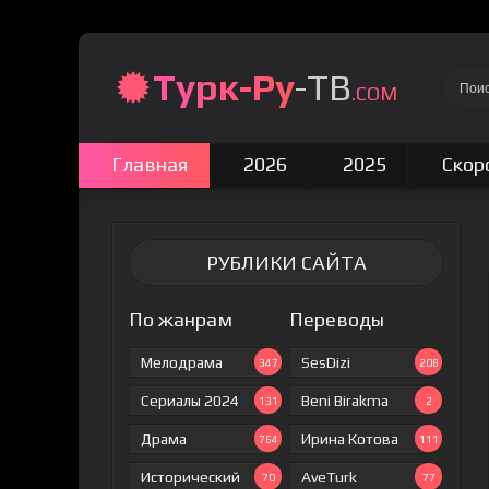
Турк-Ру
-ТВ
.COM
Главная
2026
2025
Скор
РУБЛИКИ САЙТА
По жанрам
Переводы
Мелодрама
SesDizi
347
208
Сериалы 2024
Beni Birakma
131
2
Драма
Ирина Котова
764
111
Исторический
AveTurk
70
77