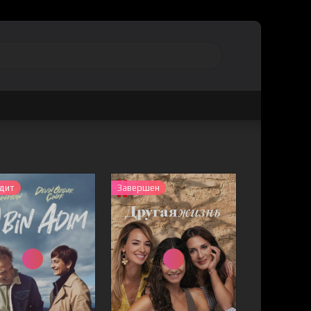
дит
Завершен