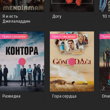
Я и есть
Догу
10 
Джелаладдин
Приостановлен
Приостановлен
Прио
Разведка
Гора сердца
Опа