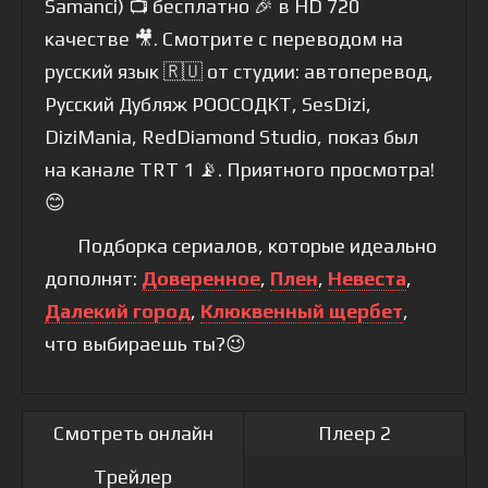
Samanci) 📺 бесплатно 🎉 в HD 720
качестве 🎥. Смотрите с переводом на
русский язык 🇷🇺 от студии: автоперевод,
Русский Дубляж РООСОДКТ, SesDizi,
DiziMania, RedDiamond Studio, показ был
на канале TRT 1 📡. Приятного просмотра!
😊
Подборка сериалов, которые идеально
дополнят:
Доверенное
,
Плен
,
Невеста
,
Далекий город
,
Клюквенный щербет
,
что выбираешь ты?😉
Смотреть онлайн
Плеер 2
Трейлер