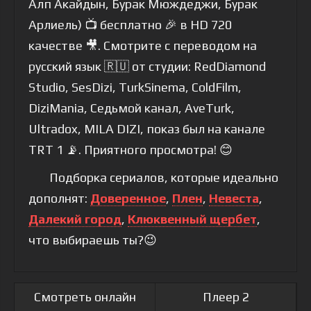
Алп Акайдын, Бурак Мюждеджи, Бурак
Арлиель) 📺 бесплатно 🎉 в HD 720
качестве 🎥. Смотрите с переводом на
русский язык 🇷🇺 от студии: RedDiamond
Studio, SesDizi, TurkSinema, ColdFilm,
DiziMania, Седьмой канал, AveTurk,
Ultradox, MILA DIZI, показ был на канале
TRT 1 📡. Приятного просмотра! 😊
Подборка сериалов, которые идеально
дополнят:
Доверенное
,
Плен
,
Невеста
,
Далекий город
,
Клюквенный щербет
,
что выбираешь ты?😉
Смотреть онлайн
Плеер 2