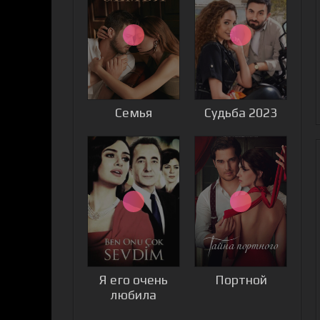
Семья
Судьба 2023
Я его очень
Портной
любила