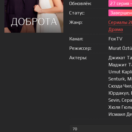
Обновлён:
27 серия 
Статус:
Завершен
Жанр:
Сериалы 2
Драма
Канал:
FoxTV
Режиссер:
Murat Öztü
Актеры:
Джихат Та
Маджит Та
Umut Kapli
Senturk, M
Сюэда Чил
Юрдакул, Б
Sevin, Сера
Хюля Гюль
Исмаил Д
70