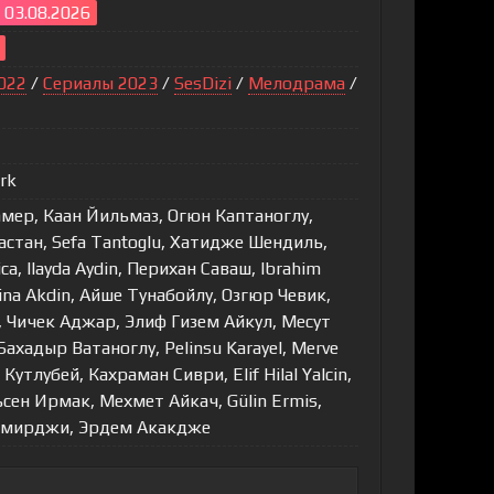
- 03.08.2026
022
/
Сериалы 2023
/
SesDizi
/
Мелодрама
/
rk
мер, Каан Йильмаз, Огюн Каптаноглу,
стан, Sefa Tantoglu, Хатидже Шендиль,
ca, Ilayda Aydin, Перихан Саваш, Ibrahim
ina Akdin, Айше Тунабойлу, Озгюр Чевик,
, Чичек Аджар, Элиф Гизем Айкул, Месут
ахадыр Ватаноглу, Pelinsu Karayel, Merve
 Кутлубей, Кахраман Сиври, Elif Hilal Yalcin,
сен Ирмак, Мехмет Айкач, Gülin Ermis,
емирджи, Эрдем Акакдже