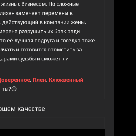
жизнь с бизнесом. Но сложные
слихан замечает перемены в
т, действующий в компании жены,
мерена разрушить их брак ради
о её лучшая подруга и соседка тоже
лчать и готовится отомстить за
дарами судьбы и сможет ли
Доверенное
,
Плен
,
Клюквенный
ь ты?😉
ошем качестве