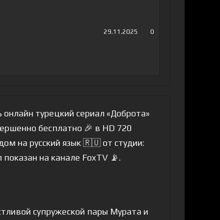
29.11.2025
0
 онлайн турецкий сериал «Доброта»
овершенно бесплатно 🎉 в HD 720
м на русский язык 🇷🇺 от студии:
л показан на канале FoxTV 📡.
стливой супружеской пары Мурата и