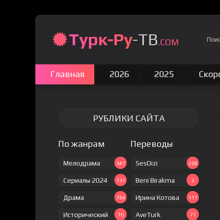
Турк-Ру
-ТВ
.COM
Главная
2026
2025
Скор
РУБЛИКИ САЙТА
По жанрам
Переводы
Мелодрама
SesDizi
347
208
Сериалы 2024
Beni Birakma
131
2
Драма
Ирина Котова
764
111
Исторический
AveTurk
70
77