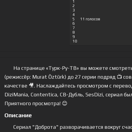
1
2
3
4
5
11
голосов
6
7
8
9
10
На странице «Турк-Ру-ТВ» вы можете смотреть
(режиссёр: Murat Öztürk) до 27 серии подряд 📺 с
качестве 🎥. Наслаждайтесь просмотром с переводо
DiziMania, Contentica, СВ-Дубль, SesDizi, сериал бы
Приятного просмотра! 😊
Описание
Сериал "Доброта" разворачивается вокруг сча