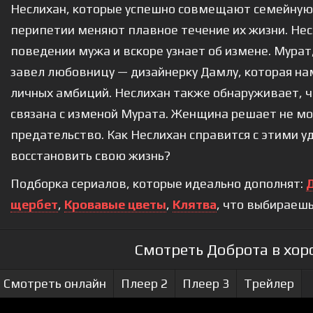
Неслихан, которые успешно совмещают семейную 
перипетии меняют плавное течение их жизни. Не
поведении мужа и вскоре узнает об измене. Мура
завел любовницу — дизайнерку Дамлу, которая на
личных амбиций. Неслихан также обнаруживает, чт
связана с изменой Мурата. Женщина решает не мо
предательство. Как Неслихан справится с этими у
восстановить свою жизнь?
Подборка сериалов, которые идеально дополнят:
щербет
,
Кровавые цветы
,
Клятва
, что выбираеш
Смотреть Доброта в хор
Смотреть онлайн
Плеер 2
Плеер 3
Трейлер