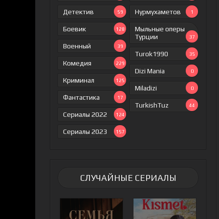
Детектив
Нурмухаметов
59
1
Боевик
Мыльные оперы
128
Турции
37
Военный
39
Turok1990
35
Комедия
229
Dizi Mania
0
Криминал
125
Miladizi
0
Фантастика
17
TurkishTuz
44
Сериалы 2022
124
Сериалы 2023
157
СЛУЧАЙНЫЕ СЕРИАЛЫ